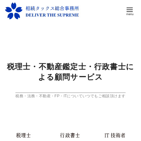
コ
ン
テ
ン
ツ
税理士・不動産鑑定士・行政書士に
へ
よる顧問サービス
移
動
税務・法務・不動産・FP・ITについていつでもご相談頂けます