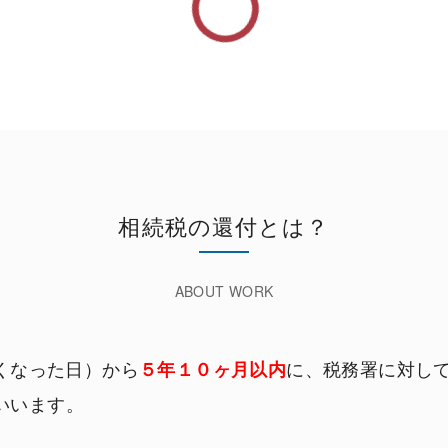
相続税の還付とは？
くなった日）から
５年１０ヶ月以内
に、税務署に対し
いいます。