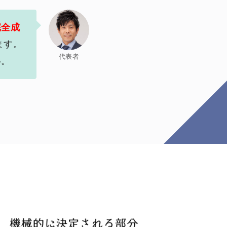
完全成
ます。
代表者
い。