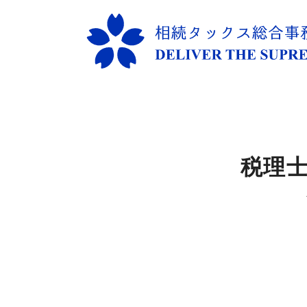
コ
ン
テ
ン
ツ
へ
税理
移
動