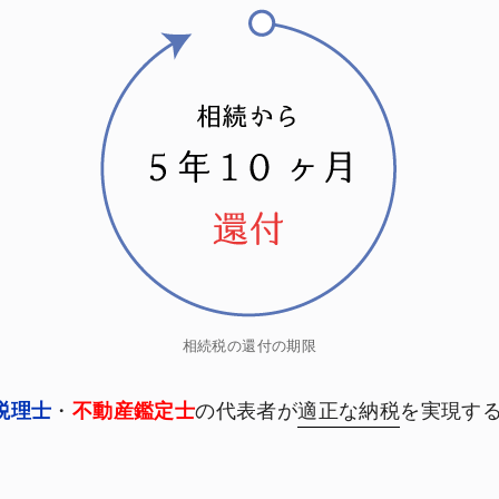
相続税の還付の期限
税理士
・
不動産鑑定士
の代表者が
適正な納税
を実現す