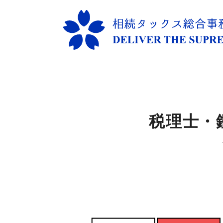
コ
ン
テ
ン
ツ
へ
税理士・
移
動