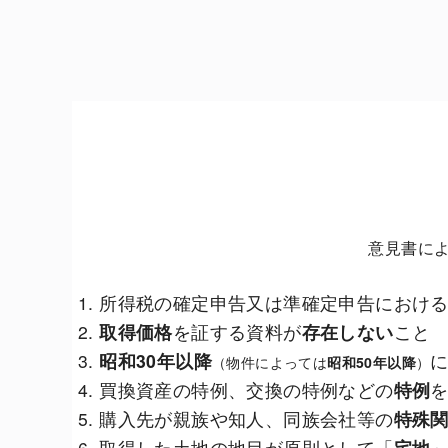
意見書に
所得税の確定申告又は準確定申告におけ
取得価格
を証する資料が
存在しない
こと
昭和30年以降
（物件によっては
昭和50年以降
）
買換資産の特例、交換の特例などの
特例
購入先が親族や知人、同族会社等の
特殊
取得した土地の地目が原則として「
宅地