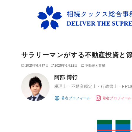
コ
ン
サラリーマンがする不動産投資と
テ
ン
2025年6月17日
2025年6月22日
不動産と節税
ツ
阿部 博行
へ
移
税理士・不動産鑑定士・行政書士・FP1
動