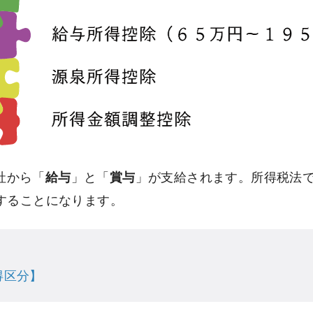
社から「
給与
」と「
賞与
」が支給されます。所得税法
することになります。
得区分】