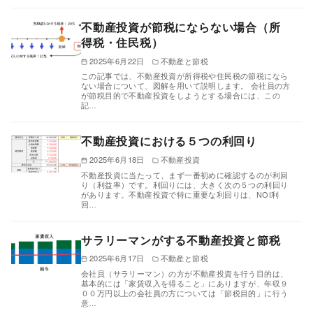
不動産投資が節税にならない場合（所
得税・住民税）
2025年6月22日
不動産と節税
この記事では、不動産投資が所得税や住民税の節税になら
ない場合について、図解を用いて説明します。 会社員の方
が節税目的で不動産投資をしようとする場合には、この
記…
不動産投資における５つの利回り
2025年6月18日
不動産投資
不動産投資に当たって、まず一番初めに確認するのが利回
り（利益率）です。利回りには、大きく次の５つの利回り
があります。不動産投資で特に重要な利回りは、NOI利
回…
サラリーマンがする不動産投資と節税
2025年6月17日
不動産と節税
会社員（サラリーマン）の方が不動産投資を行う目的は、
基本的には「家賃収入を得ること」にありますが、年収９
００万円以上の会社員の方については「節税目的」に行う
意…