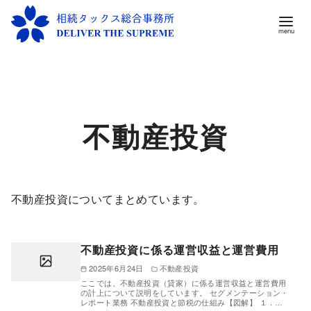
コ
ン
テ
ン
不動産投資
ツ
へ
移
動
不動産投資についてまとめています。
不動産投資に係る運営収益と運営費用
2025年6月24日
不動産投資
ここでは、不動産投資（貸家）に係る運営収益と運営費用
の計上について説明をしています。 セグメンテーション・
レポート業務 不動産投資と節税の仕組み【図解】 １．…