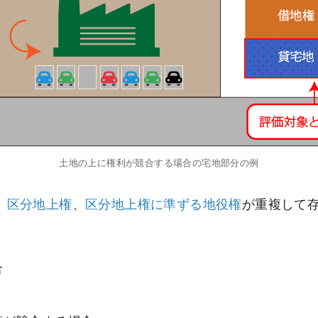
土地の上に権利が競合する場合の宅地部分の例
、
区分地上権
、
区分地上権に準ずる地役権
が重複して
合