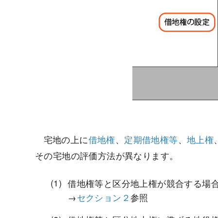
宅地の上に
借地権
、
定期借地権等
、
地上権
その宅地の評価方法が異なります。
借地権等と区分地上権が競合する場
→
セクション２
参照