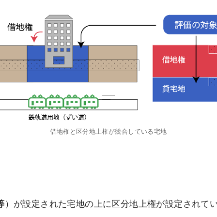
借地権と区分地上権が競合している宅地
等
）が設定された宅地の上に区分地上権が設定されて