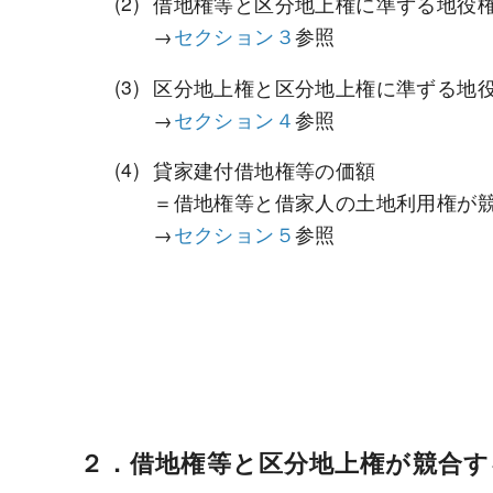
借地権等と区分地上権に準ずる地役
→
セクション３
参照
区分地上権と区分地上権に準ずる地
→
セクション４
参照
貸家建付借地権等の価額
＝借地権等と借家人の土地利用権が
→
セクション５
参照
２．借地権等と区分地上権が競合す