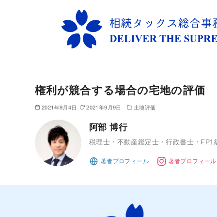
コ
ン
権利が競合する場合の宅地の評価
テ
ン
2021年9月4日
2021年9月9日
土地評価
ツ
阿部 博行
へ
移
税理士・不動産鑑定士・行政書士・FP1
動