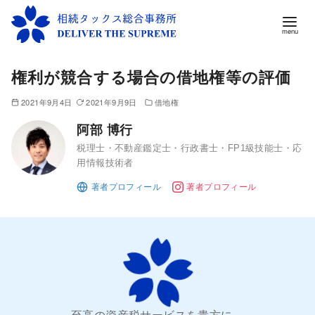
コ
権利が競合する場合の借地権等の評価
ン
テ
2021年9月4日
2021年9月9日
借地権
ン
阿部 博行
ツ
税理士・不動産鑑定士・行政書士・FP1級技能士・応
へ
用情報技術者
移
動