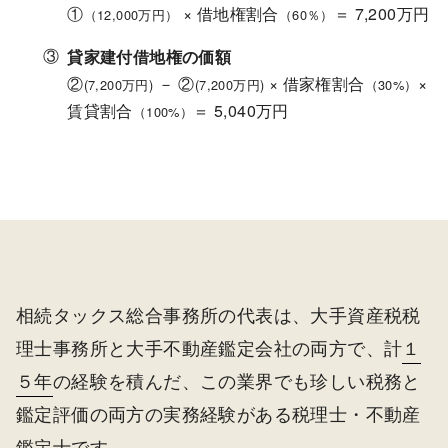
①
× 借地権割合
＝ 7,200万円
（12,000万円）
（60％）
貸家建付借地権の価額
②
－ ②
× 借家権割合
×
(7,200万円)
(7,200万円)
（30%）
賃貸割合
＝ 5,040万円
（100%）
相続タックス総合事務所の代表は、大手資産税税
理士事務所と大手不動産鑑定会社の両方で、計
１
５年
の経験を積んだ、この業界でも珍しい税務と
鑑定評価の両方の実務経験がある税理士・不動産