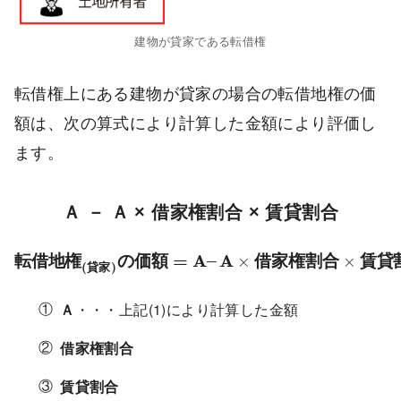
建物が貸家である転借権
転借権上にある建物が貸家の場合の転借地権の価
額は、次の算式により計算した金額により評価し
ます。
Ａ － Ａ × 借家権割合 × 賃貸割合
転
借
地
権
(
貸
家
)
の
価
額
=
A
–
A
×
借
家
権
割
合
×
賃
貸
割
=
A
–
A
転
借
地
権
の
価
額
×
借
家
権
割
合
×
賃
貸
(
)
貸
家
Ａ
・・・上記(1)により計算した金額
借家権割合
賃貸割合