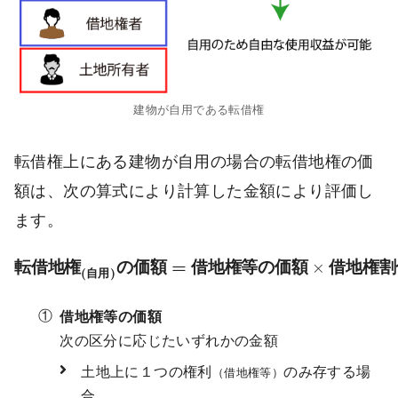
建物が自用である転借権
転借権上にある建物が自用の場合の転借地権の価
額は、次の算式により計算した金額により評価し
ます。
転
借
地
権
(
自
用
)
の
価
額
=
借
地
権
等
の
価
額
×
借
地
権
割
=
転
借
地
権
の
価
額
借
地
権
等
の
価
額
×
借
地
権
割
(
)
自
用
借地権等の価額
次の区分に応じたいずれかの金額
土地上に１つの権利
のみ存する場
（借地権等）
合