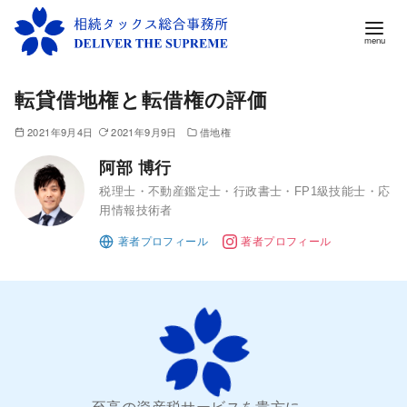
コ
転貸借地権と転借権の評価
ン
テ
2021年9月4日
2021年9月9日
借地権
ン
阿部 博行
ツ
税理士・不動産鑑定士・行政書士・FP1級技能士・応
へ
用情報技術者
移
動