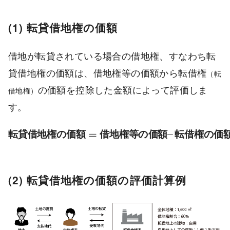
(1) 転貸借地権の価額
借地が転貸されている場合の借地権、すなわち転
貸借地権の価額は、借地権等の価額から転借権
（転
の価額を控除した金額によって評価しま
借地権）
す。
転
貸
借
地
権
の
価
額
=
借
地
権
等
の
価
額
–
転
借
権
の
価
額
=
–
転
貸
借
地
権
の
価
額
借
地
権
等
の
価
額
転
借
権
の
価
(2) 転貸借地権の価額の評価計算例