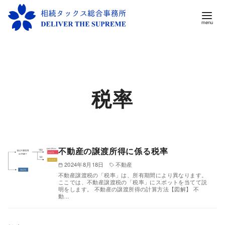
コ
ン
テ
ン
税率
ツ
へ
移
動
不動産の譲渡所得に係る税率
2024年8月18日
不動産
不動産譲渡税の「税率」は、所有期間により異なります。
ここでは、不動産譲渡税の「税率」にスポットを当てて説
明をします。 不動産の譲渡所得の計算方法【図解】 不
動…